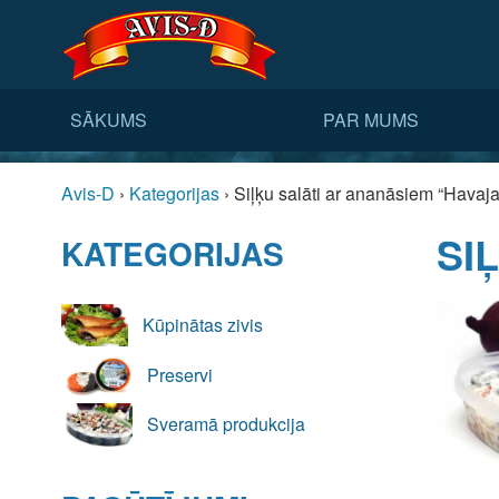
SĀKUMS
PAR MUMS
Avis-D
›
Kategorijas
›
Siļķu salāti ar ananāsiem “Havaj
SI
KATEGORIJAS
Kūpinātas zivis
Preservi
Sveramā produkcija