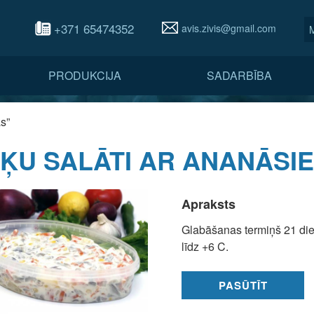
+371 65474352
avis.zivis@gmail.com
PRODUKCIJA
SADARBĪBA
as”
ĻĶU SALĀTI AR ANANĀSI
Apraksts
Glabāšanas termiņš 21 di
līdz +6 C.
PASŪTĪT