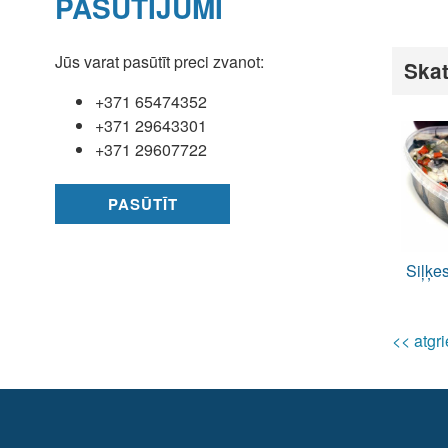
PASŪTĪJUMI
Jūs varat pasūtīt preci zvanot:
Skat
+371 65474352
+371 29643301
+371 29607722
PASŪTĪT
Siļķe
<< atgri