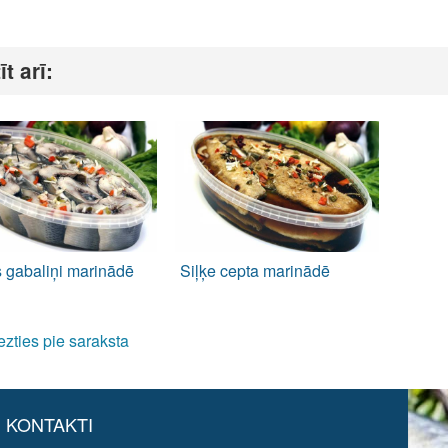
īt arī:
s gabaliņi marinādē
Siļķe cepta marinādē
ezties pie saraksta
KONTAKTI