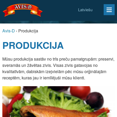
Latviešu
Avis-D
›
Produkcija
PRODUKCIJA
Mūsu produkcija sastāv no trīs preču pamatgrupām: preservi,
sveramās un žāvētas zivis. Visas zivis gatavojas no
kvalitatīvām, dabiskām izejvielām pēc mūsu orģinālajām
receptēm, kuras jau ir iemīlējuši mūsu klienti.