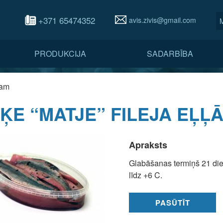
+371 65474352
avis.zivis@gmail.com
PRODUKCIJA
SADARBĪBA
lam
ĻĶE “MATJE” FILEJA EĻĻ
Apraksts
Glabāšanas termiņš 21 di
līdz +6 C.
PASŪTĪT