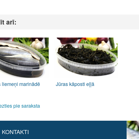
īt arī:
s liemeņi marinādē
Jūras kāposti eļļā
ezties pie saraksta
KONTAKTI