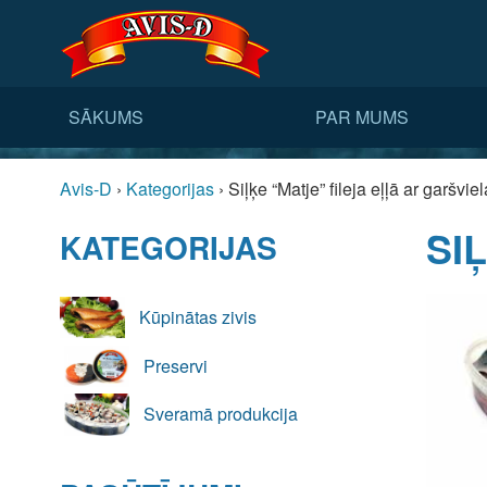
SĀKUMS
PAR MUMS
Avis-D
›
Kategorijas
›
Siļķe “Matje” fileja eļļā ar garšvie
SI
KATEGORIJAS
Kūpinātas zivis
Preservi
Sveramā produkcija