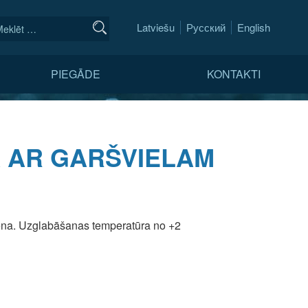
Latviešu
Русский
English
PIEGĀDE
KONTAKTI
Ā AR GARŠVIELAM
ena. Uzglabāšanas temperatūra no +2