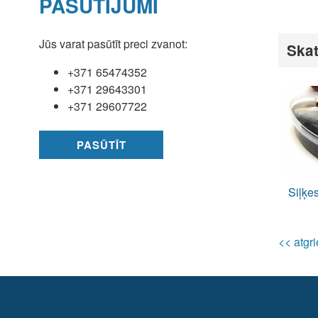
PASŪTĪJUMI
Jūs varat pasūtīt preci zvanot:
Skat
+371 65474352
+371 29643301
+371 29607722
PASŪTĪT
Siļķe
<< atgri