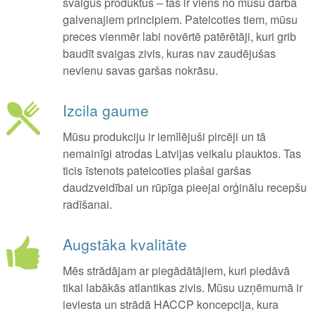
svaigus produktus – tas ir viens no mūsu darba
galvenajiem principiem. Pateicoties tiem, mūsu
preces vienmēr labi novērtē patērētāji, kuri grib
baudīt svaigas zivis, kuras nav zaudējušas
nevienu savas garšas nokrāsu.
Izcila gaume
Mūsu produkciju ir iemīlējuši pircēji un tā
nemainīgi atrodas Latvijas veikalu plauktos. Tas
ticis īstenots pateicoties plašai garšas
daudzveidībai un rūpīga pieejai orģinālu recepšu
radīšanai.
Augstāka kvalitāte
Mēs strādājam ar piegādātājiem, kuri piedāvā
tikai labākās atlantikas zivis. Mūsu uzņēmumā ir
ieviesta un strādā HACCP koncepcija, kura