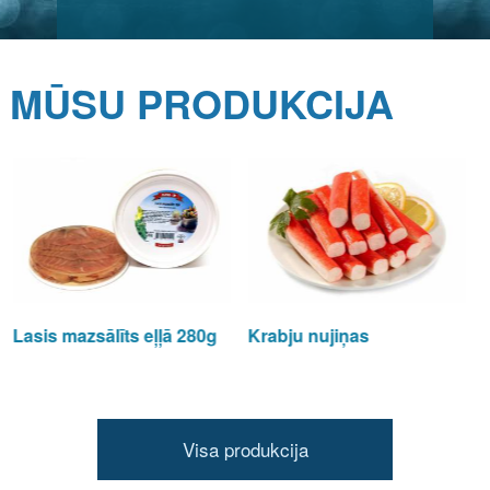
MŪSU PRODUKCIJA
280g
Krabju nujiņas
Heks
Visa produkcija