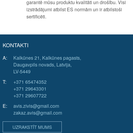
garantē mūsu produktu kvalitāti un drošību. Visi
izstrādājumi atbilst ES normām un ir atbilstoši
sertificēti.
KONTAKTI
A:
Kalkūnes 21, Kalkūnes pagasts,
Daugavpils novads, Latvija,
LV-5449
T:
+371 65474352
+371 29643301
+371 29607722
E:
avis.zivis@gmail.com
zakaz.avis@gmail.com
UZRAKSTĪT MUMS