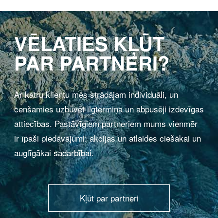
VĒLATIES KĻŪT
PAR PARTNERI?
Ar katru klientu mēs strādājam individuāli, un
cenšamies uzbūvēt ilgtermiņa un abpusēji izdevīgas
attiecības. Pastāvīgiem partneriem mums vienmēr
ir īpaši piedāvājumi: akcijas un atlaides ciešākai un
auglīgākai sadarbībai.
Kļūt par partneri