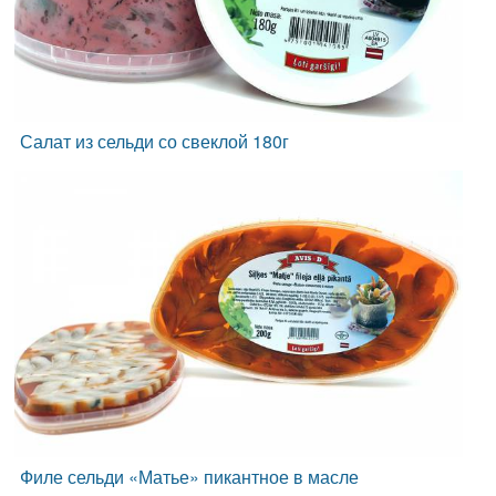
Салат из сельди со свеклой 180г
Филе сельди «Матье» пикантное в масле