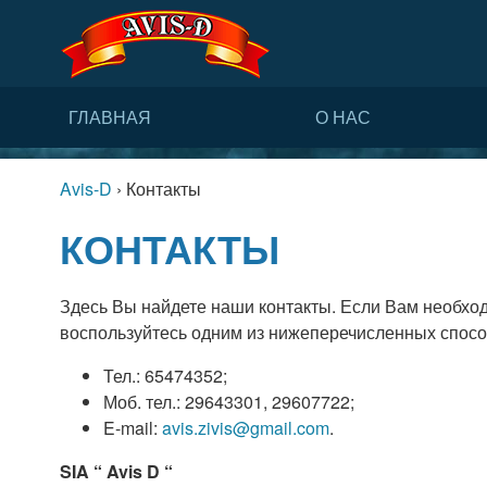
ГЛАВНАЯ
О НАС
Avis-D
›
Контакты
КОНТАКТЫ
Здесь Вы найдете наши контакты. Если Вам необход
воспользуйтесь одним из нижеперечисленных спосо
Тел.: 65474352;
Моб. тел.: 29643301, 29607722;
E-mail:
avis.zivis@gmail.com
.
SIA “ Avis D “