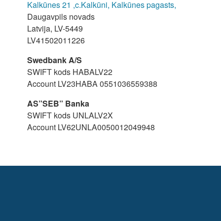
Kalkūnes 21 ,c.Kalkūni, Kalkūnes pagasts,
Daugavpils novads
Latvija, LV-5449
LV41502011226
Swedbank A/S
SWIFT kods HABALV22
Account LV23HABA 0551036559388
AS”SEB” Banka
SWIFT kods UNLALV2X
Account LV62UNLA0050012049948