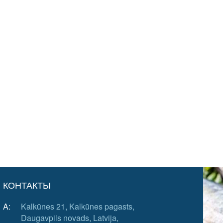
КОНТАКТЫ
A:
Kalkūnes 21, Kalkūnes pagasts,
Daugavpils novads, Latvija,