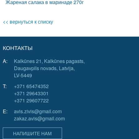
Жареная салака в маринаде 270г
<< вернуться к списку
КОНТАКТЫ
A:
Kalkūnes 21, Kalkūnes pagasts,
Daugavpils novads, Latvija,
LV-5449
T:
+371 65474352
+371 29643301
+371 29607722
E:
avis.zivis@gmail.com
zakaz.avis@gmail.com
НАПИШИТЕ НАМ